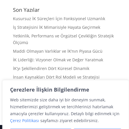
Son Yazılar
Kusursuz İK Süreçleri İçin Fonksiyonel Uzmanlık
İş Stratejisini İK Mimarisiyle Hayata Geçirmek
Yetkinlik, Performans ve Örgütsel Çevikliğin Stratejik
Ölçümü
Maddi Olmayan Varlıklar ve İK’nın Piyasa Gücü
İK Liderliği: Vizyoner Olmak ve Değer Yaratmak
İK’yı Şekillendiren Dört Küresel Dinamik
İnsan Kaynakları Dört Rol Modeli ve Stratejisi
Paydaş Odaklı İK Değer Önermesi
Çerezlere İlişkin Bilgilendirme
İK’nın Değer Odaklı Stratejik Dönüşümü
Web sitemizde size daha iyi bir deneyim sunmak,
Kök Nedene Odaklı Problem Çözme Sanatı
hizmetlerimizi geliştirmek ve tercihlerinizi hatırlamak
amacıyla çerezler kullanıyoruz. Detaylı bilgi edinmek için
Çerez Politikası
sayfamızı ziyaret edebilirsiniz.