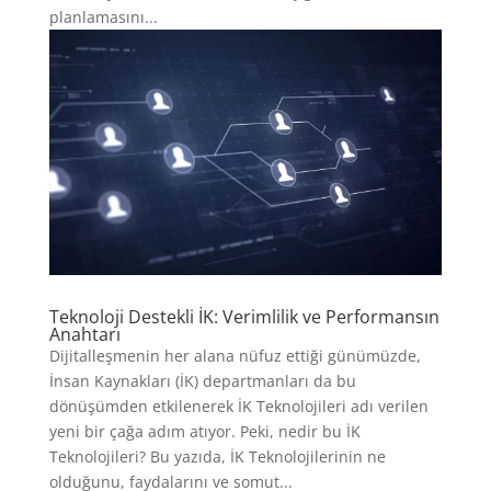
planlamasını...
Teknoloji Destekli İK: Verimlilik ve Performansın
Anahtarı
Dijitalleşmenin her alana nüfuz ettiği günümüzde,
İnsan Kaynakları (İK) departmanları da bu
dönüşümden etkilenerek İK Teknolojileri adı verilen
yeni bir çağa adım atıyor. Peki, nedir bu İK
Teknolojileri? Bu yazıda, İK Teknolojilerinin ne
olduğunu, faydalarını ve somut...